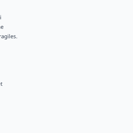
i
ne
agiles.
et