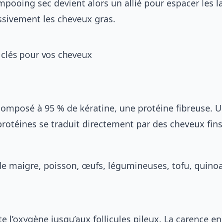
pooing sec devient alors un allié
pour espacer les l
ssivement les cheveux gras.
 clés pour vos cheveux
composé à 95 % de kératine, une protéine fibreuse. 
protéines se traduit directement par des cheveux fin
de maigre, poisson, œufs, légumineuses, tofu, quino
te l’oxygène jusqu’aux follicules pileux. La carence en 