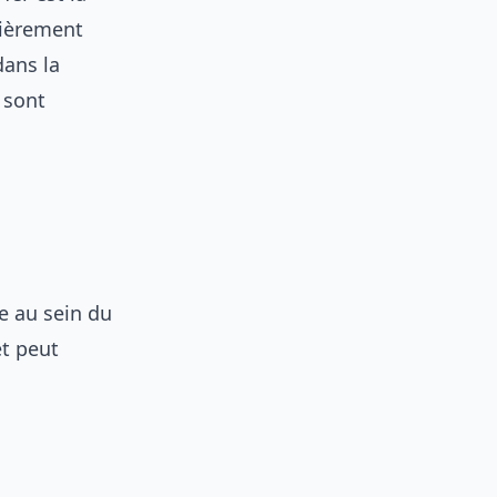
lièrement
dans la
e sont
re au sein du
et peut