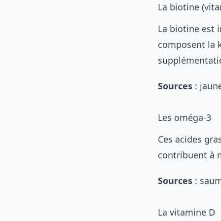
La biotine (vit
La biotine est
composent la ké
supplémentatio
Sources
: jaun
Les oméga-3
Ces acides gras
contribuent à m
Sources
: saum
La vitamine D