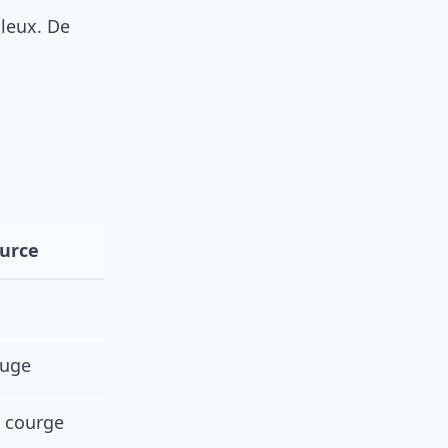
ileux. De
ource
ouge
e courge