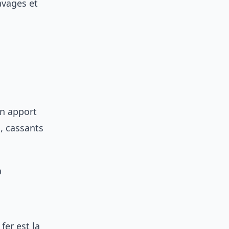
avages et
Un apport
s, cassants
a
fer est la