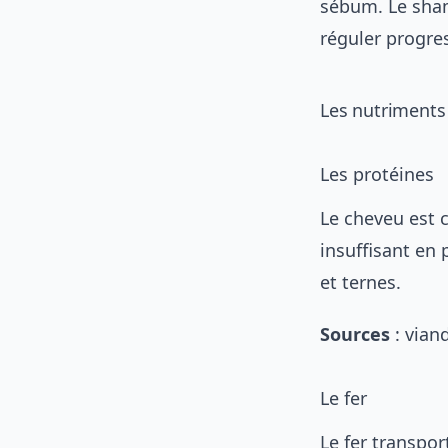
sébum. Le
sham
réguler progre
Les nutriments
Les protéines
Le cheveu est 
insuffisant en 
et ternes.
Sources
: vian
Le fer
Le fer transpor