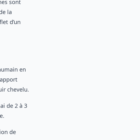
nes sont
de la
let d’un
s humain en
 apport
ir chevelu.
ai de 2 à 3
e.
tion de