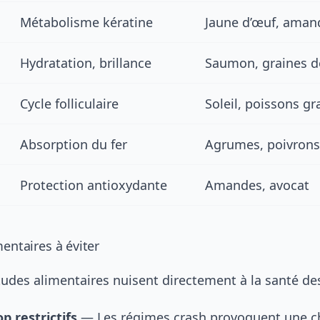
Métabolisme kératine
Jaune d’œuf, aman
Hydratation, brillance
Saumon, graines de
Cycle folliculaire
Soleil, poissons gr
Absorption du fer
Agrumes, poivrons
Protection antioxydante
Amandes, avocat
mentaires à éviter
tudes alimentaires nuisent directement à la santé de
p restrictifs
— Les régimes crash provoquent une c