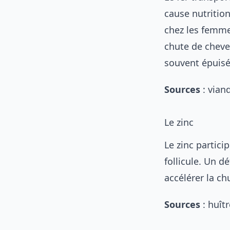
cause nutritio
chez les femmes
chute de cheve
souvent épuisé
Sources
: viand
Le zinc
Le zinc particip
follicule. Un 
accélérer la ch
Sources
: huît