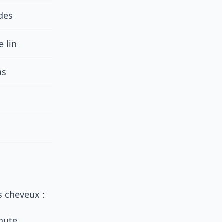
des
 lin
as
s cheveux :
hute